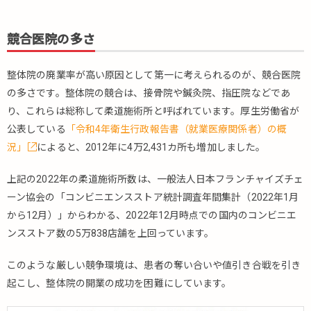
敗
を
競合医院の多さ
防
ぐ4
つ
整体院の廃業率が高い原因として第一に考えられるのが、競合医院
の
の多さです。整体院の競合は、接骨院や鍼灸院、指圧院などであ
ポ
り、これらは総称して柔道施術所と呼ばれています。厚生労働省が
イ
公表している
「令和4年衛生行政報告書（就業医療関係者）の概
ン
ト
況」
によると、2012年に4万2,431カ所も増加しました。
3.
上記の2022年の柔道施術所数は、一般法人日本フランチャイズチェ
整
ーン協会の「コンビニエンスストア統計調査年間集計（2022年1月
体
院
から12月）」からわかる、2022年12月時点での国内のコンビニエ
向
ンスストア数の5万838店舗を上回っています。
け
の
このような厳しい競争環境は、患者の奪い合いや値引き合戦を引き
予
起こし、整体院の開業の成功を困難にしています。
約
シ