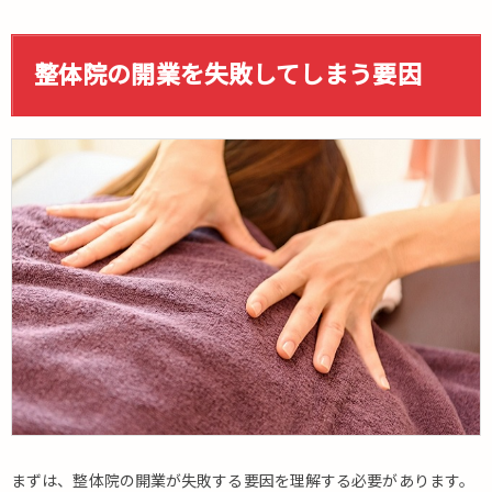
整
体
院
整体院の開業を失敗してしまう要因
の
開
業
を
失
敗
し
て
し
ま
う
要
因
2.
開
業
の
まずは、整体院の開業が失敗する要因を理解する必要があります。
失