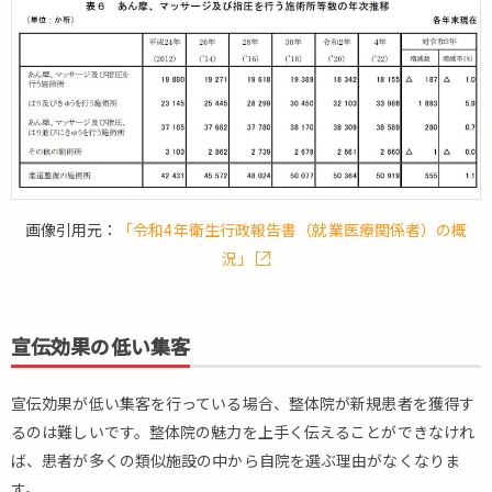
ス
テ
ム
と
は
4.
ま
と
め
画像引用元：
「令和4年衛生行政報告書（就業医療関係者）の概
況」
宣伝効果の低い集客
宣伝効果が低い集客を行っている場合、整体院が新規患者を獲得す
るのは難しいです。整体院の魅力を上手く伝えることができなけれ
ば、患者が多くの類似施設の中から自院を選ぶ理由がなくなりま
す。